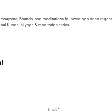
 Pranayama, Bhanda, and meditations followed by a deep regener
al Kundalini yoga & meditation series. 
t