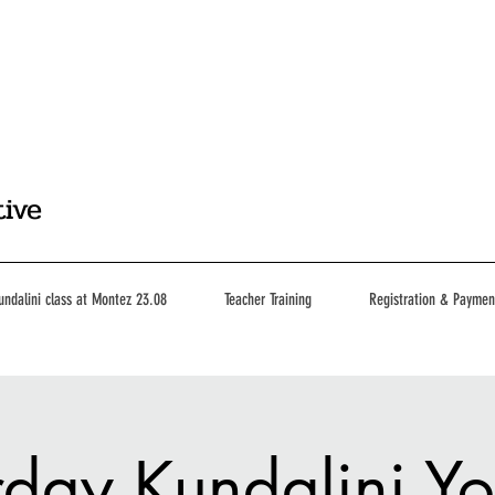
tive
undalini class at Montez 23.08
Teacher Training
Registration & Paymen
rday Kundalini Y