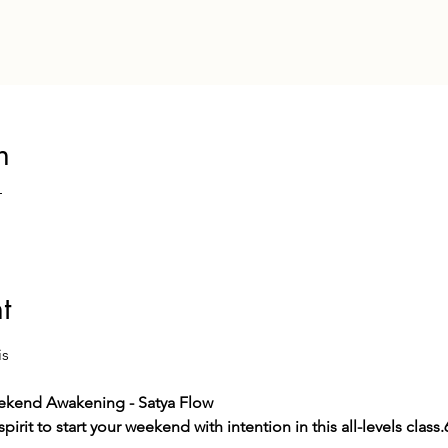
n
T
t
is
ekend Awakening - Satya Flow
irit to start your weekend with intention in this all-levels class