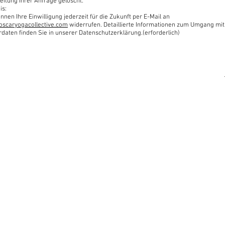
eitung Ihrer Anfrage gelöscht.
is:
nnen Ihre Einwilligung jederzeit für die Zukunft per E-Mail an
oscaryogacollective.com
widerrufen. Detaillierte Informationen zum Umgang mit
rdaten finden Sie in unserer Datenschutzerklärung.(erforderlich)