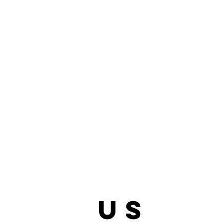
bout
us