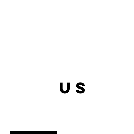
bout
us