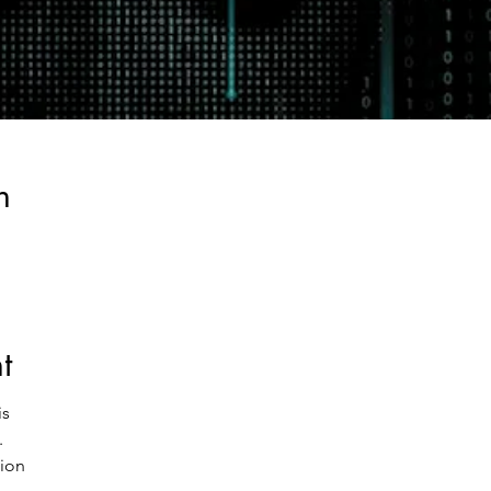
n
t
is
.
tion