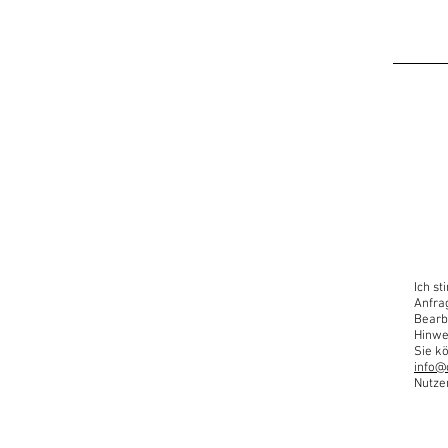
Ich s
Anfra
Bearb
Hinwe
Sie kö
info@
Nutze