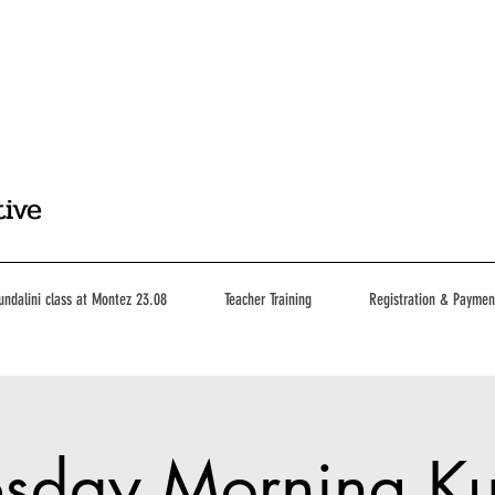
tive
undalini class at Montez 23.08
Teacher Training
Registration & Paymen
day Morning Ku